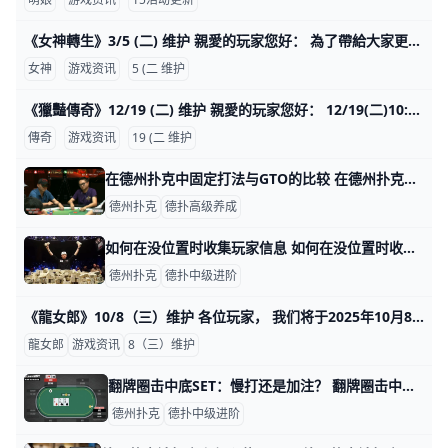
《女神轉生》3/5 (二) 维护 親愛的玩家您好： 為了帶給大家更優質的遊戲體驗，我們將於3月5日(週二)15:00-18:00期間進行伺服器更新維護作業， 請於維護前提早做好離
女神
游戏资讯
5 (二 维护
《獵豔傳奇》12/19 (二) 维护 親愛的玩家您好： 12/19(二)10:00-11:00 服務器將會停機維護，維護前請記得領取獎勵，並且提早下線，感謝您的支持。
傳奇
游戏资讯
19 (二 维护
在德州扑克中固定打法与GTO的比较 在德州扑克中固定打法与GTO的比较 如需系统学习GTO，请点击查看德州扑克GTO视频课程：https://www.moshike.com/a/
德州扑克
德扑高级养成
如何在没位置时收集玩家信息 如何在没位置时收集玩家信息 为什么没位置时对抗差玩家并不是那么坏？ 作为无限注德州扑克的学习者，你首先学到的一件事就是在可能的情况下避免在没位置
德州扑克
德扑中级进阶
《龍女郎》10/8（三）维护 各位玩家， 我们将于2025年10月8日(三) 10:00 GMT+8 进行维护更新， 预计于12:00 GMT+8完成维护过程，请耐心等候。 期间玩家将无法登入及进行游
龍女郎
游戏资讯
8（三）维护
翻牌圈击中底SET：慢打还是加注？ 翻牌圈击中底SET：慢打还是加注？ 在5-10的常规桌中，UTG加注开池，一路弃牌到处于BTN位的你，你用5h5s跟注。大小盲都选择了弃牌，翻
德州扑克
德扑中级进阶