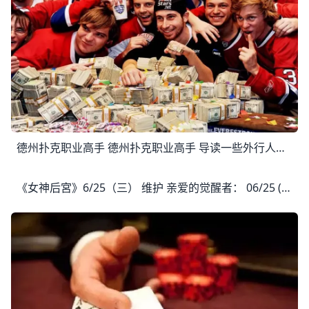
德州扑克职业高手 德州扑克职业高手 导读一些外行人可能觉得打牌就是看命靠运气，但对于德州扑克来说，实际上要打好需要精密的概率计算，另外要依赖心理策略，炒股常见的
《女神后宮》6/25（三） 维护 亲爱的觉醒者： 06/25 (三) 10:00-11:30 服务器将会停机维护， 维护前请记得领取奖励，并且提早下线。 更新內容將於次日00:00開放 ★极速闪灵卡池 ★神赐之礼 ★幸运