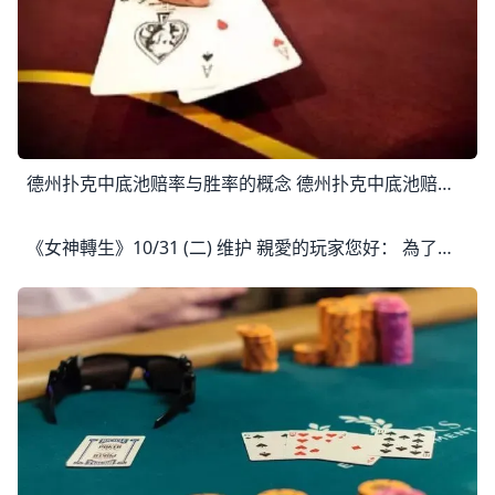
德州扑克中底池赔率与胜率的概念 德州扑克中底池赔率与胜率的概念 引言 讨论扑克理论的一个难处是，通常不可能在隔离的语境下讨论单一概念。例如：如果不了解河牌圈打法，你就不可能充分
《女神轉生》10/31 (二) 维护 親愛的玩家您好： 為了帶給大家更優質的遊戲體驗，我們將於10月31日(二)09:00-18:00 進行伺服器合併作業。 合服方案：73~84服合成