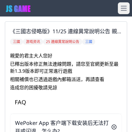
Ope
《三國志侵略版》11/25 連線異常說明公告 親
愛的君主大人您好 已釋出版本修正無法連線問
三國
游戏资讯
25 連線異常說明公告
三國
題，請您至官網更新至最新1.3.9版本即可正常
親愛的君主大人您好
進行遊戲 相關補償也已透過遊戲內郵箱派送，
已釋出版本修正無法連線問題，請您至官網更新至最
再請查看 造成
新1.3.9版本即可正常進行遊戲
相關補償也已透過遊戲內郵箱派送，再請查看
造成您的困擾敬請見諒
FAQ
WePoker App 客户端下载安装后无法打
开或闪退，怎么办?