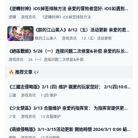
《逆轉封神》iOS掉签排除方法 亲爱的冒险者您好: iOS如遇到无法启动APP状况，再请依照下面步骤排除 1.请至平台官网重新下载 2.下载完成请至设置->通用->V
逆轉
游戏资讯
《逆轉封神》iOS掉签排除方法
《朕的江山美人》6/12（五）活动更新 亲爱的君主们： 海量顶级物资已整备完毕！全新特惠活动震撼开启。 开始时间 UTC 2026/6/12 0:00 结束时间 UTC 2026/6/15 23:59 【促销礼包】 1.神秘礼物 2.武将无敌 3.超值武将热卖
朕的江山美人
游戏资讯
12（五）活动更新
《絕區戰姬》5/26（一）连接问题二次修复&补偿 亲爱的队长： 感谢大家一直以来对《絕區戰姬》的支持！ 目前紧急维护已完成，已对服务器进行再次升级， 并以更安全的方式承载更多玩家，望各位队长体谅。
游戏资讯
26（一）连接问题二次修复&补偿
🔥 推荐文章 🎶
《三國志侵略版》2/1 (四) 维护 親愛的玩家您好： 2/1(四)10:00-11:30服務器將會停機維護，維護前請記得領取獎勵，並且提早下線，感謝您的支持。 ★新年龍行大運福利簽
三國
游戏资讯
1 (四 维护
《少女禁區》3/13 合服维护 亲爱的指挥官： 为指挥官提供更良好的游戏环境，我们将对以下服务器进行合服。 停服时间：3月13日 14：00 - 16：00 101-120服 –> 101服
少女
游戏资讯
13 合服维护
《萌娘侵略版》3/1~3/15活动更新 開始時間 2024/3/1 0:00 結束時間 2024/3/15 23:59 【活動介紹】 1.特殊招募-朝奈 活動期間，開啟專屬英雄"朝奈"的特殊招募，在此獲得"朝奈
萌娘
游戏资讯
15活动更新