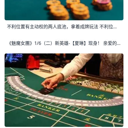
不利位置有主动权的两人底池，拿着成牌玩法 不利位置有主动权的两人底池，拿着成牌玩法 如果你在翻牌拿着成牌下注，而转牌的牌面没有发生变化时；或者拿着听牌下注，而转牌听牌成牌时，会进入这样
《魅魔女團》1/6（二）新英雄-【夏琳】现身！ 亲爱的冒险者： 为了让冒险者们有更好的游戏体验， 我们将于 2026/01/06（二）09:00 ~ 12:00（UTC+8） 进行线上更新。 维护期间将