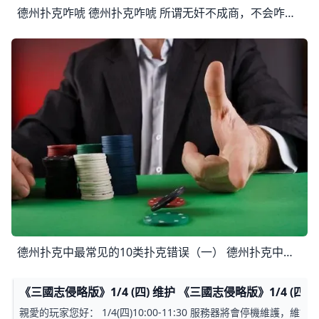
德州扑克咋唬 德州扑克咋唬 所谓无奸不成商，不会咋唬也很难玩好德州扑克。无论何种扑克游戏，咋唬从来都是永恒的主色调，一个从来不咋唬的玩家是最容易被击败的。 我
德州扑克中最常见的10类扑克错误（一） 德州扑克中最常见的10类扑克错误（一） 很多时候，扑克玩家会把所有的注意力集中在比赛上，以至于很难去注意到自己在比赛中的错误或失误。比如以下1
《三國志侵略版》1/4 (四) 维护 《三國志侵略版》1/4 (四) 
親愛的玩家您好： 1/4(四)10:00-11:30 服務器將會停機維