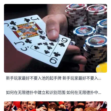
新手玩家最好不要入池的起手牌 新手玩家最好不要入池的起手牌 其实，每位老手在你开始打牌时都会对你说，先不要玩得太野，只玩那些好牌就行了。不过，不管是线上还是线下，一旦你玩了
如何在无限德扑中建立和识别范围 如何在无限德扑中建立和识别范围 合格的手牌分析是德州扑克中最基本的一个环节。这是你所有正确决策的基石，也是获得成功的基础。 今天我们就来看看如何