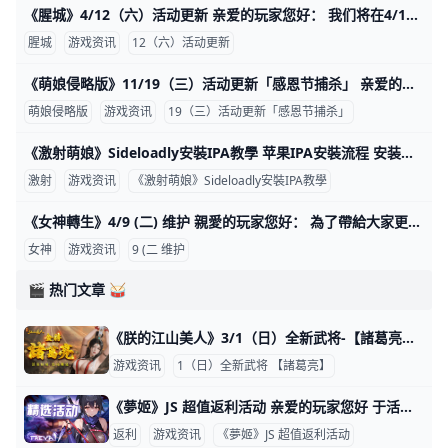
《腥城》4/12（六）活动更新 亲爱的玩家您好： 我们将在4/12更新游戏内礼包，详细内容资讯如下： 开始时间：2025/4/12 00:00 结束时间：2025/4/15 23:59 【促销礼包】 1
腥城
游戏资讯
12（六）活动更新
《萌娘侵略版》11/19（三）活动更新「感恩节捕杀」 亲爱的领导者您好： 我们将在11/19更新游戏内活动和礼包，详细活动内容资讯如下： 开始时间 2025/11/19 0:00 结束时间 2025/11/30 23:59 【活动介绍】 1.感恩节捕杀 世界场景消
萌娘侵略版
游戏资讯
19（三）活动更新「感恩节捕杀」
《激射萌娘》Sideloadly安裝IPA教學 苹果IPA安裝流程 安装前准备工作：* 建议使用WIN10 以上安装* 安装苹果 iTunes 下载位置 (MAC版无须安装)* 下载对应版本 Sideloadly 。 *【激射萌娘】IPA
激射
游戏资讯
《激射萌娘》Sideloadly安裝IPA教學
《女神轉生》4/9 (二) 维护 親愛的玩家您好： 為了帶給大家更優質的遊戲體驗，我們將於4月9日(週二)09:00-15:00 進行伺服器更新維護作業 請於維護前提早做好離線準備
女神
游戏资讯
9 (二 维护
🎬 热门文章 🥁
《朕的江山美人》3/1（日）全新武将-【諸葛亮】 亲爱的君主们： 我们特别准备了系列活动与超值礼包，等你来参与！ 开始时间 UTC 2026/3/1 0:00 结束时间 UTC 2026/3/15 23:59 【活动介绍】 1.白色情人节採集 活动期间，在世界场景採
游戏资讯
1（日）全新武将 【諸葛亮】
《夢姬》JS 超值返利活动 亲爱的玩家您好 于活动期间内，平台所有游戏运用所有金流累计充值直购宝物，即返还对应比例代金卷 (活动期间总额，遇小数点无条件舍去，代金卷即为红利
返利
游戏资讯
《夢姬》JS 超值返利活动