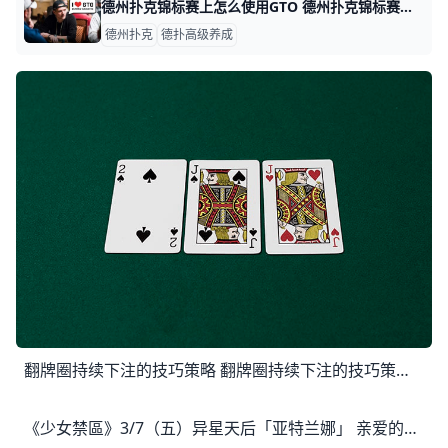
德州扑克锦标赛上怎么使用GTO 德州扑克锦标赛上怎么使用GTO 如需系统学习GTO，请点击查看德州扑克GTO视频课程：https://www.moshike.com/a/42
德州扑克
德扑高级养成
翻牌圈持续下注的技巧策略 翻牌圈持续下注的技巧策略 我给很多人当过教练，阅读过很多数据，当在处理翻牌圈上的持续下注时有些人会犯很严重的错误。在这里，我会分享一些关于持续
《少女禁區》3/7（五）异星天后「亚特兰娜」 亲爱的玩家您好： 暖暖春日，浪漫相约！全民福利暖春大回馈，这个春天，想给你最好的宠爱~ 【异星天后】 ▲限定返场-亚特兰娜 【限时任务】 异星天后降临