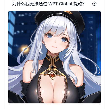
为什么我无法通过 WPT Global 提款？