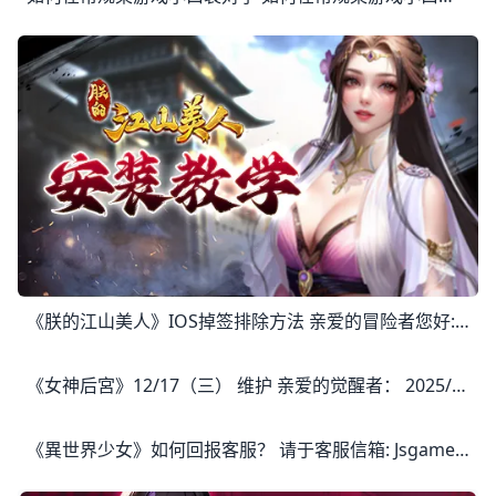
《朕的江山美人》iOS掉签排除方法 亲爱的冒险者您好: IOS如遇到无法启动APP状况，再请依照下面步骤排除 1.请至平台官网重新下载 2.下载完成请至设置->通用->V
《女神后宮》12/17（三） 维护 亲爱的觉醒者： 2025/12/17 (三)10:00-11:30服务器将会停机维护， 维护前请记得领取奖励，并且提早下线，感谢您的支持。 更新内容将于次日00:00
《異世界少女》如何回报客服？ 请于客服信箱:
Jsgame@vip.163.com