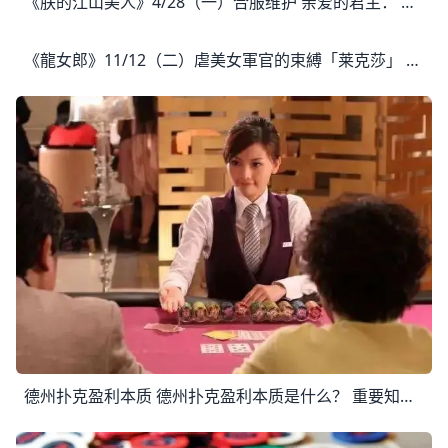
《朕的江山美人》4/28（一）合服维护 亲爱的君主： 为了提升游戏的互动性与玩家体验，我们决定进行伺服器合并， 让大家有更多机会与其他伺服器的玩家互动，促进更多的游戏讨论和社群交流。 我
《龍女郎》11/12（二）虐美女軍官的束縛「莱克莎」 各位玩家， 我们将于2025年11月12日(三) 10:00 GMT+8 进行维护更新， 预计于14:00 GMT+8完成维护过程，请耐心等候。 期间玩家将无法登入及进行
德州扑克盈利本质 德州扑克盈利本质是什么？ 重要知识点！今天我们来谈谈你所不知道的德州扑克盈利本质！ 发牌是公平的 牌是不长眼睛的，发给每个人的牌都是随机的，几率也