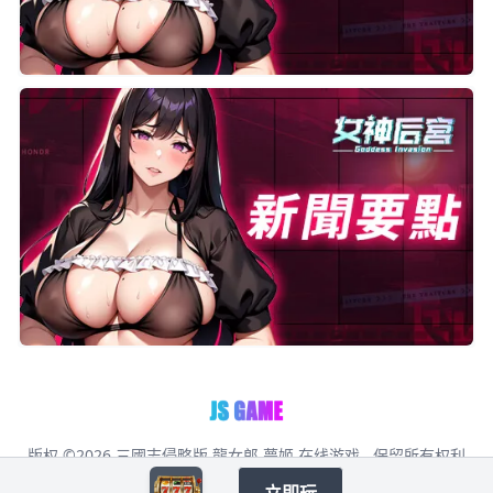
版权 ©2026
三國志侵略版 龍女郎 夢姬 在线游戏
. 保留所有权利