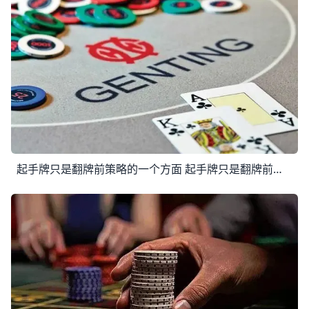
起手牌只是翻牌前策略的一个方面 起手牌只是翻牌前策略的一个方面 初学德州扑克的玩家需要在掌握游戏的许多方面之前学习。 在我们为初级玩家提供的系列教程的第二部分，我们将进一步分析