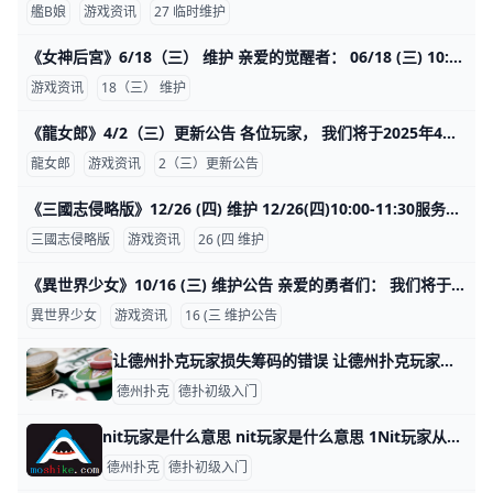
艦B娘
游戏资讯
27 临时维护
《女神后宮》6/18（三） 维护 亲爱的觉醒者： 06/18 (三) 10:00-11:30 服务器将会停机维护， 维护前请记得领取奖励，并且提早下线。 更新內容將於次日00:00開放 ★盛典卡池 ★诺亚方舟 ★幸运转盘
游戏资讯
18（三） 维护
《龍女郎》4/2（三）更新公告 各位玩家， 我们将于2025年4月2日(三) 10:00 GMT+8 进行维护更新， 预计于12:00 GMT+8完成维护过程，请耐心等候。 期间玩家将无法登入及进行游戏
龍女郎
游戏资讯
2（三）更新公告
《三國志侵略版》12/26 (四) 维护 12/26(四)10:00-11:30服务器将会停机维护， 维护前请记得领取奖励，并且提早下线，感谢您的支持。 ★新武将-无双将-不灭界域-徐盛
三國志侵略版
游戏资讯
26 (四 维护
《異世界少女》10/16 (三) 维护公告 亲爱的勇者们： 我们将于 2024年10月16日(三) 10:00 (GMT+8) 进行维护更新， 预计于12:00 (GMT+8) 完成维护，请耐心等候。 期间玩家将无法登入及进行游戏。为
異世界少女
游戏资讯
16 (三 维护公告
让德州扑克玩家损失筹码的错误 让德州扑克玩家损失筹码的错误 无论一个牌手有多优秀，他总会在某些地方犯错误。尽管可能并不都是很大的错误，但是这些牌局上的错误，无论大或小，它都
德州扑克
德扑初级入门
nit玩家是什么意思 nit玩家是什么意思 1Nit玩家从来不会得到信息 Nit玩家是指使用极紧的策略，只玩超强的起手牌，而在自己明显领先的情况下又迫不及待的加注。 N
德州扑克
德扑初级入门