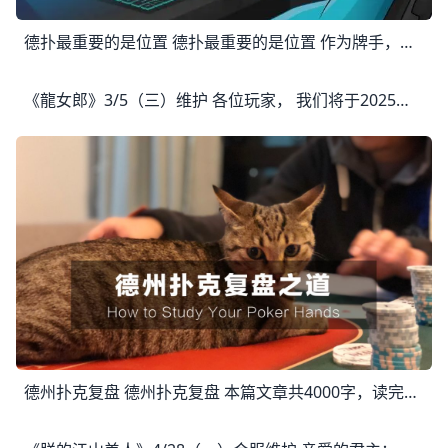
德扑最重要的是位置 德扑最重要的是位置 作为牌手，你需要知道位置的力量，并且知道如何通过位置来提升自己的牌技。 你所在的位置和对手所在的位置往往会影响你如何去打一手
《龍女郎》3/5（三）维护 各位玩家， 我们将于2025年3月5日(三) 10:00 GMT+8 进行维护更新， 预计于12:00 GMT+8完成维护过程，请耐心等候。 期间玩家将无法登入及进行游戏
德州扑克复盘 德州扑克复盘 本篇文章共4000字，读完需要10分钟 但你将收获德州扑克水平提升的核心技能——复盘 大家都知道，要想在扑克游戏中成长进阶，就必须学