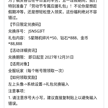
为了犒赏各位在平日里的辛劳，五一连假期间，我们
特别准备了「劳动节专属应援礼包」！不论你是想趁
假期冲等，还是想轻松登入领奖，这份福利绝对不容
错过。
【节日限定兑换码】
兑换序号： JSNSGIFT
礼包内容： 5星随机碎片*50、钻石*888、金币
*88,888
【活动详细资讯】
兑换期限： 即日起至 2027年12月31日
【适用对象】
全服玩家（每个帐号限领取一次）
【如何领取奖励】
左上头像->系统设置->礼包兑换输入
注意事项：
1. 请注意序号大小写，建议直接复制贴上以避免输入
错误。