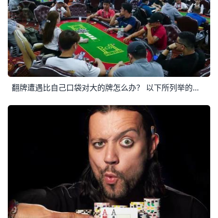
翻牌遭遇比自己口袋对大的牌怎么办？ 以下所列举的情况，在牌局开始时，玩家的筹码量均为100BB。 上次我们谈到的是第一、二、三、四种问题，今天我们来谈谈最后一种问题五： 五、翻牌遭