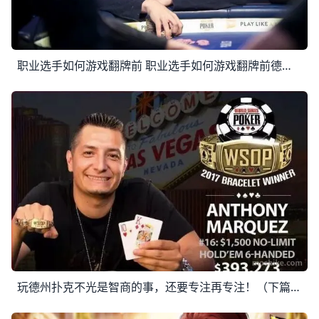
职业选手如何游戏翻牌前 职业选手如何游戏翻牌前德国职业牌手Dominik Nitsche最近在视频教学节目中分享了他的翻前策略。下面我们来看看这位扑克达人有哪些值得学
玩德州扑克不光是智商的事，还要专注再专注！（下篇） 玩德州扑克不光是智商的事，还要专注再专注！（上篇）：https://www.moshike.com/a/320.html 博弈策略 掌握一定的博