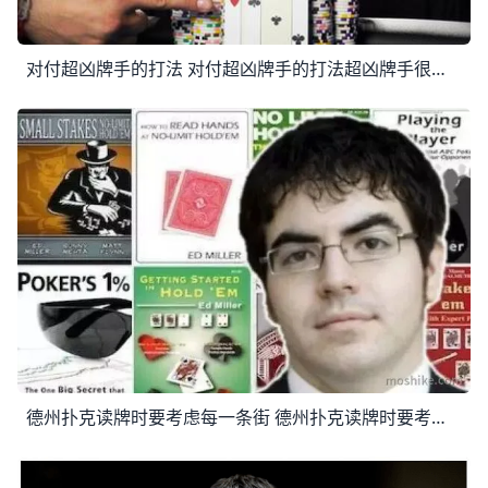
对付超凶牌手的打法 对付超凶牌手的打法超凶牌手很难对付，他们经常向你施压，迫使你做出艰难决定。即使你喜欢激烈的对抗和刺激的心理游戏，有时这种凶猛的进攻也会让你感
德州扑克读牌时要考虑每一条街 德州扑克读牌时要考虑每一条街 假设你和对手在桌上对决的第一手牌打到了河牌圈。他在河牌做了一个数目可观的加注，你只有中等牌力的牌，比如在公共牌J