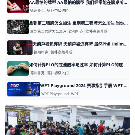
AA最怕的牌型 AA最怕的牌型 我们经常能在牌桌听到“AA如何在常规桌惨死或在比赛如何因AA出局”的经历。 有些人甚至把AA被搞怪到发牌机或线上平台头上。 那大家
德州扑克
德扑中级进阶
拿到第二强牌怎么加注 拿到第二强牌怎么加注 当你在河牌阶段拿着价值牌被加注时，总有是否应该再加注回去方面的考虑，即便你手持并不是最强Nuts牌。 以下的牌局就是这样的
拿到第二强牌怎么加注
德州扑克
德扑高级养成
天葫芦被迫弃牌 天葫芦被迫弃牌 虽然Phil Hellmuth在高注额对决赛的七连胜被Dwan终结了，但他在这个系列赛的打法给人留下了深刻印象，其中包括3:0横
德州扑克
德扑高级养成
如何计算PLO的底池赔率与胜率 如何计算PLO的底池赔率与胜率 就追逐PLO的听牌来说，持续关注底池赔率和你的胜率很重要。现在我们进一步明确这两个术语。 底池赔率 在扑克中，底池
德州扑克
德扑初级入门
WPT Playground 2024 赛事指引手册 WPT Playground 2024 赛事指引手册 赛事概览 地点: The Star Gold Coast, Australia 主赛事买入: AUD $8,000 赛事时间: 2024年9月20日 - 25日 主要赛事 （1）主赛事 日期: 9月20日 - 25日
WPT Playground
WPT