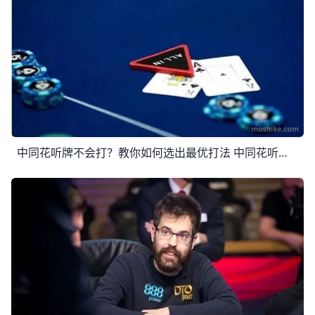
中同花听牌不会打？教你如何选出最优打法 中同花听牌不会打？教你如何选出最优打法 今天放送的10道题，目的是用来测测看大家能否用最优策略去玩同花听牌。 前六道题中你是主动方，后四道题里你