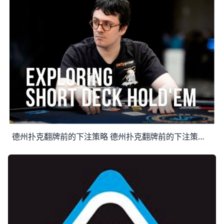
德州扑克翻牌前的下注策略 德州扑克翻牌前的下注策略 起手牌选择 尽管和德州扑克一样，口袋对A是最强的起手牌，但是在短牌里面对其他牌型的赢率，AA却下降了不少，比如短牌里面