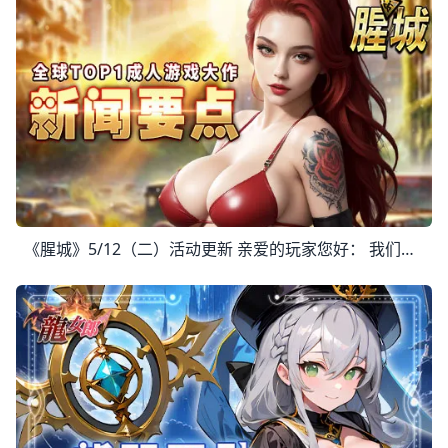
《腥城》5/12（二）活动更新 亲爱的玩家您好： 我们将在5/12更新游戏内礼包，详细内容资讯如下： 开始时间 2026/5/12 00:00 结束时间 2026/5/15 23:59 【促销礼包】 1.至尊礼包 2.英雄无敌 3.末日核心补