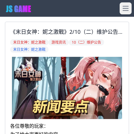
Ope
《末日女神：妮之激戰》2/10（二）维护公告
各位尊敬的玩家： 为了给大家更好的内容， 我
末日女神：妮之激戰
游戏资讯
10（二）维护公告
们将于2026年02月10日16:00左右进行全服停机
末日女神：妮之激戰
维护。 维护期间您将无法登入游戏，敬请谅
解。 预计
各位尊敬的玩家：