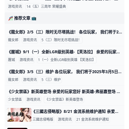
游戏资讯
14（五）三周年 荣耀盛典
🎢 推荐文章 📺
《龍女郎》2/5（三）限时无尽塔挑战！ 各位玩家， 我们将于2025年2月5日(三) 上午10:00 GMT+8 进行维护更新， 预计于中午12:00 GMT+8完成维护过程，请耐心等候。 期间玩家将无
龍女郎
游戏资讯
5（三）限时无尽塔挑战！
《腥城》9/1（一）全新LGR级别英雄-【芙洛拉】 亲爱的玩家您好： 全新英雄【芙洛拉】正式降临《腥城》! 开始时间 2025/9/01 00:00 结束时间 2025/9/15 23:59 新内容 1.更新LGR级别英雄-【芙洛拉】。 2.更新LGR英雄-【
腥城
游戏资讯
1（一）全新LGR级别英雄 【芙洛拉】
《龍女郎》3/5（三）维护 各位玩家， 我们将于2025年3月5日(三) 10:00 GMT+8 进行维护更新， 预计于12:00 GMT+8完成维护过程，请耐心等候。 期间玩家将无法登入及进行游戏
龍女郎
游戏资讯
5（三）维护
《少女禁區》新英雄登场 亲爱的玩家您好 新英雄-弗丽嘉登场 想增强战力 叱咤战场 绝对不容错过
少女禁區
游戏资讯
《少女禁區》新英雄登场
《三國志侵略版》8/21 金流系统维护通知 亲爱的玩家您好 : 将于 08/21(三) 07:00 ~ 08:00 停机进行系统升级服务 届时所有金流将无法使用,恢复后将于第一时间告知。 造成您的困扰，敬请见谅 也感谢您
三國志侵略版
游戏资讯
21 金流系统维护通知