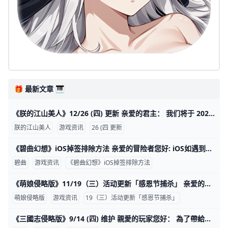
🎁 最新文章 🎹
《朕的江山美人》12/26 (四) 更新 亲爱的君主： 我们将于 2024年12月26日(四) 11:00 (GMT+8) 进行维护更新， 预计于11:30 (GMT+8) 完成维护过程，请耐心等候。 版本更新至3.0.9 若当前版本
朕的江山美人
游戏资讯
26 (四 更新
《碧曲幻想》iOS掉签排除方法 亲爱的冒险者您好: iOS如遇到无法启动APP状况，再请依照下面步骤排除 1.请至平台官网重新下载 2.下载完成请至设置->通用->V
碧曲
游戏资讯
《碧曲幻想》iOS掉签排除方法
《萌娘侵略版》11/19（三）活动更新「感恩节捕杀」 亲爱的领导者您好： 我们将在11/19更新游戏内活动和礼包，详细活动内容资讯如下： 开始时间 2025/11/19 0:00 结束时间 2025/11/30 23:59 【活动介绍】 1.感恩节捕杀 世界场景消
萌娘侵略版
游戏资讯
19（三）活动更新「感恩节捕杀」
《三國志侵略版》9/14 (四) 维护 親愛的玩家您好： 為了帶給大家更優質的遊戲體驗，伺服器將於9/14(四)10:00-11:30進行例行性停服維護，還請維護前領取好獎勵並提早下