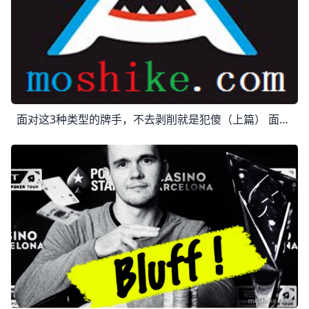
面对这3种类型的牌手，不去剥削就是犯傻（上篇） 面对这3种类型的牌手，不去剥削就是犯傻 你玩德扑APP的目标是赚到尽可能多的钱。为了做到那点，你必须最大程度地剥削你的对手，尽管这并不总是可能