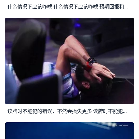
什么情况下应该咋唬 什么情况下应该咋唬 预期回报和纯策略 首先，让我们追溯到最初始的问题。我们打扑克的目标是什么？是赢钱。更准确地说，是赢尽可能多的钱。在做决定的时
读牌时不能犯的错误，不然会损失更多 读牌时不能犯的错误，不然会损失更多 有些德州扑克概念可以快速学会并运用，无需太多练习，但另一些概念需要一生才能掌握。 读牌就是一种我们不能完全掌