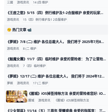
三國
游戏资讯
14 (四 维护
《王座之慾》5/15（四）例行维护及1-2合服维护 亲爱的玩家您好： 伺服器于2025年5月15日（四）10:00 -12:00 进行例行维护及1-2服的合服作業， 实际维护内容还请以游戏内显示为主。 合服作業內
游戏资讯
15（四）例行维护及1 2合服维护
😚 热门文章 📹
《夢姬》7/8 (二) 维护 各位总裁大人， 我们将于 2025年7月8日（周二）10:00（GMT+8）进行维护更新， 预计于14:00（GMT+8）完成维护过程，请耐心等候
游戏资讯
8 (二 维护
《魅魔女團》11/7（四）临时维护 亲爱的冒险者： 为了让冒险者们有更好的游戏体验， 我们将于 11 月 07 日（星期五）16:00 - 17:00 进行线上更新。 维护期间将暂时无法登入游戏。 本次调整内容
游戏资讯
7（四）临时维护
《夢姬》12/17 (二) 维护 各位总裁大人， 我们将于 2024年12月17日(二) 10:00 (GMT+8) 进行维护更新， 预计于12:00 (GMT+8) 完成维护过程，请耐心等候。 期间玩家将无法登入及进行游戏
夢姬
游戏资讯
17 (二 维护
《腥城》iOS掉签排除方法 亲爱的冒险者您好: iOS如遇到无法启动APP状况，再请依照下面步骤排除 1.请至平台官网重新下载 2.下载完成请至设置->通用->V
腥城
游戏资讯
《腥城》iOS掉签排除方法
《少女禁區》11/14（五）三周年 荣耀盛典 亲爱的指挥官： 三年前，我们因热爱相聚；三年后，我们因坚持同行！ 「三载同行，共赴荣耀」——三周年荣耀盛典启幕！ -——&