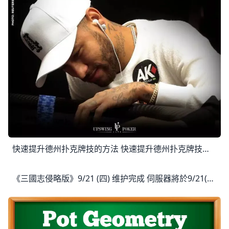
快速提升德州扑克牌技的方法 快速提升德州扑克牌技的方法 德州扑克为牌手们提供了各种各样改进游戏的方法，比如研究扑克理论，与其他牌手讨论复杂的扑克问题，经常在牌桌上和出色的
《三國志侵略版》9/21 (四) 维护完成 伺服器將於9/21(四)10:00-11:30進行例行性停服維護，還請維護前領取好獎勵並提早下線準備唷。 ●新英雄【劍聖．蓋聶】無雙劍域卡池 ●