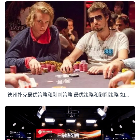
德州扑克最优策略和剥削策略 最优策略和剥削策略 如果说限注德州扑克是个纯数学的问题，那么无限注德州扑克还无法用纯数学的方式解决。 毕竟无限注德州扑克以目前的科技水平，还无法