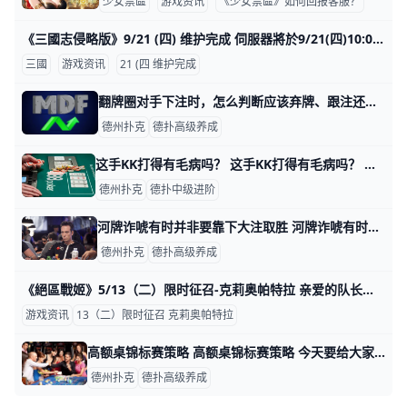
少女禁區
游戏资讯
《少女禁區》如何回报客服？
《三國志侵略版》9/21 (四) 维护完成 伺服器將於9/21(四)10:00-11:30進行例行性停服維護，還請維護前領取好獎勵並提早下線準備唷。 ●新英雄【劍聖．蓋聶】無雙劍域卡池 ●
三國
游戏资讯
21 (四 维护完成
翻牌圈对手下注时，怎么判断应该弃牌、跟注还是加注？ 翻牌圈对手下注时，怎么判断应该弃牌、跟注还是加注？ 玩德州扑克，难点在于如何打好翻牌后。特别是当对手下注后，判断什么时候应该弃牌，什么时候应该
德州扑克
德扑高级养成
这手KK打得有毛病吗？ 这手KK打得有毛病吗？ 翻牌前：枪口位置玩家加注3BB，随后玩家弃牌，Hero在小盲位置用K♦K♥加注到9BB，大盲位置弃牌，枪口位置玩家跟注
德州扑克
德扑中级进阶
河牌诈唬有时并非要靠下大注取胜 河牌诈唬有时并非要靠下大注取胜 诈还是不诈？大诈还是小诈？这是个问题。牌桌上的诈唬，就是通过一系列操作来迷惑对手，让对手相信你拿了好牌，然后对
德州扑克
德扑高级养成
《絕區戰姬》5/13（二）限时征召-克莉奥帕特拉 亲爱的队长们： 感谢大家一直以来对《絕區戰姬》的支持！ 以下为本次【限时征召】角色详情： 限时征召角色 角色：传奇角色【女帝】克莉奥帕特拉（歼灭使·
游戏资讯
13（二）限时征召 克莉奥帕特拉
高额桌锦标赛策略 高额桌锦标赛策略 今天要给大家带来的策略是在2+2高额桌多桌锦标赛社区进行讨论时提及到的一个概念。这个概念跟读牌还有其他扑克技能都有关系。不过
德州扑克
德扑高级养成