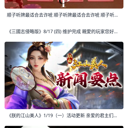
顺子听牌最适合去诈唬 顺子听牌最适合去诈唬 顺子听牌往往最适合去诈唬，而这不只因为它们真正击中顺子的可能性。不像同花听牌，因为其隐蔽性，顺子听牌通常具有很高的潜在底
《三國志侵略版》8/17 (四) 维护完成 親愛的玩家您好： 為了帶給大家更優質的遊戲體驗，伺服器將於8/17(四)10:00-11:30進行例行性停服維護 還請維護前領取好獎勵並提早下線
《朕的江山美人》1/19（一）活动更新 亲爱的君主们： 乱世将至，派对与挑战一同展开！多重活动与专属好康等你体验。 开始时间 UTC 2026/01/19 0:00 结束时间 UTC 2026/01/31 23:59 【活动介绍】 1.小乔的派对 活动期间，寻找