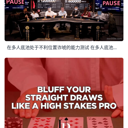
在多人底池处于不利位置诈唬的能力测试 在多人底池处于不利位置诈唬的能力测试 今天我们来做个测试，看看大家在不利位置处理多人底池的能力如何。 比方说你在打一场一万刀买入的比赛，盲注75