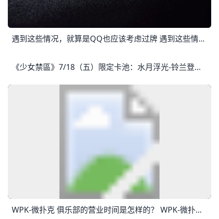
遇到这些情况，就算是QQ也应该考虑过牌 遇到这些情况，就算是QQ也应该考虑过牌 Q♦Q♥翻前加注，被两个牌手跟注。翻牌全部是低牌（小于Q），因此你仍有一个高对（overpair）。接
《少女禁區》7/18（五）限定卡池：水月浮光-铃兰登場 亲爱的指挥官： 铃兰花开，永不遗忘。 活动时间：7月18日 - 7月24日 1.限定卡池 >>水月浮光-铃兰 2.超值特惠 >>淬炼
WPK-微扑克 俱乐部的营业时间是怎样的？ WPK-微扑克 俱乐部的运营时间是怎样的？ 24x7全天无休，具体上桌时间请咨询wepuke.org在线客服为您安排俱乐部，通常我们会尽量满足玩