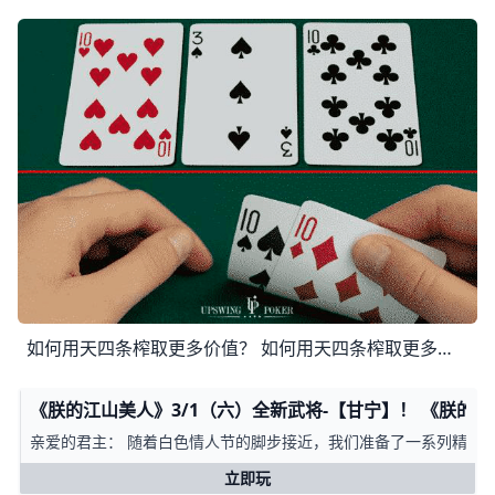
如何用天四条榨取更多价值？ 如何用天四条榨取更多价值？ 翻牌圈拿到四条、葫芦这样的牌不是特别常见。但如果你真的拿到了，你应该通过榨取尽可能多的资金来最大程度利用你的超强牌
《朕的江山美人》3/1（六）全新武将-【甘宁】！ 《朕的
亲爱的君主： 随着白色情人节的脚步接近，我们准备了一系列精彩活动， 让您和美
立即玩