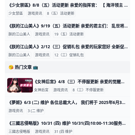
《少女禁區》8/8（五）活动更新 亲爱的指挥官： 【 海洋领主 七海争霸】 开始时间 2025/8/08 00:00 结束时间 2025/8/14 23:59 1.限定卡池 >>海洋领主-亚特兰娜 2.祈愿 >>雅典娜-梦幻
少女禁區
游戏资讯
8（五）活动更新
《朕的江山美人》9/19（五）活动更新 亲爱的君主们： 乱世将至，派对与挑战一同展开！多重活动与专属好康等你体验。 开始时间 UTC 2025/9/19 00:00 结束时间 UTC 2025/9/30 23:59 【活动介绍】 1.小乔的派对 活动期间，寻找
朕的江山美人
游戏资讯
19（五）活动更新
《朕的江山美人》2/12（三）促销礼包 亲爱的玩家您好 全新促销礼包，更超值享受，绝对不容错过~ 开始时间 UTC 2025/2/12 0:00 结束时间 UTC 2025/2/15 23:59 【促销礼包】 1.号令天下 2.装备热卖 3.神秘礼物 若当前版本
朕的江山美人
游戏资讯
12（三）促销礼包
😘 热门文章 📺
《女神后宮》4/8（三）不停服更新 亲爱的觉醒者： 2026/4/8(三)暂停维护一次， 更新内容将于次日00:00开放。 ★限定战令 ★荧兰冰晶 ★专武淬链 ★专武升格 ★招募豪礼 ★积天好
女神后宮
游戏资讯
8（三）不停服更新
《夢姬》6/3 (二) 维护 各位总裁大人， 我们将于 2025年6月3日(二) 10:00 (GMT+8) 进行维护更新， 预计于13:00 (GMT+8) 完成维护过程，请耐心等候。 期间玩家将无法登入及进行游戏。 为
游戏资讯
3 (二 维护
《三國志侵略版》10/31 (四) 维护 10/31(四)10:00-11:30服务器将会停机维护， 维护前请记得领取奖励，并且提早下线，感谢您的支持。 ★魔族天命SP-鬼神契司马懿卡池
三國志侵略版
游戏资讯
31 (四 维护