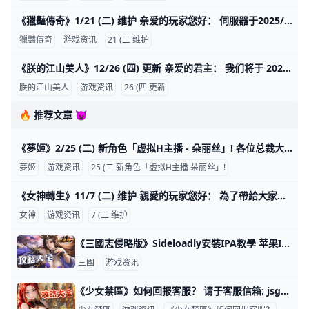
《獵豔傳奇》1/21 (二) 维护 亲爱的玩家您好： 伺服器于2025/1/21(二) 10:00-11:00 进行例行性停服维护， 维护前请先不要充值，避免维护后造成其他问题， 请提早下线并领取好已完成的
獵豔傳奇
游戏资讯
21 (二 维护
《朕的江山美人》12/26 (四) 更新 亲爱的君主： 我们将于 2024年12月26日(四) 11:00 (GMT+8) 进行维护更新， 预计于11:30 (GMT+8) 完成维护过程，请耐心等候。 版本更新至3.0.9 若当前版本
朕的江山美人
游戏资讯
26 (四 更新
🔥 推荐文章 😈
《夢姬》2/25 (二) 新角色「虚拟H主播 - 朵丽丝」! 各位总裁大人， 我们将于 2025年2月25日(二) 10:00 (GMT+8) 进行维护更新， 预计于14:00 (GMT+8) 完成维护过程，请耐心等候。 期间玩家将无法登入及进行游戏。
夢姬
游戏资讯
25 (二 新角色「虚拟H主播 朵丽丝」!
《女神轉生》11/7 (二) 维护 親愛的玩家您好： 為了帶給大家更優質的遊戲體驗，我們將於11月7日(週二)09:00-15:00 進行伺服器更新維護作業，請於維護前提早做好離線
女神
游戏资讯
7 (二 维护
《三國志侵略版》Sideloadly安裝IPA教學 苹果IPA安裝流程 安装前准备工作： * 建议使用WIN10 以上安装* 安装苹果 iTunes 下载位置 (MAC版无须安装)* 下载对应版本 Sideloadly 。 *【三國志侵略版】I
三國
游戏资讯
《三國志侵略版》Sideloadly安裝IPA教學
《少女禁區》如何回报客服？ 请于客服信箱:
jsgame@vip.163.com