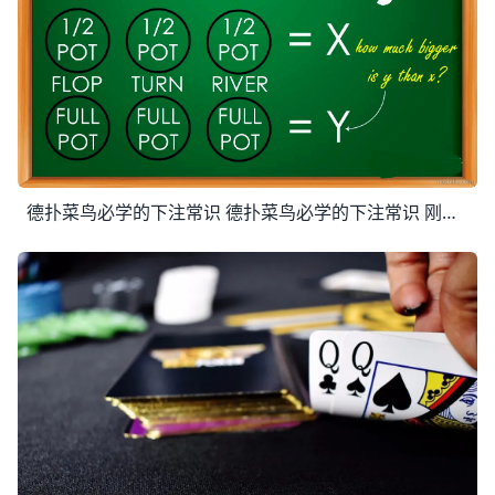
德扑菜鸟必学的下注常识 德扑菜鸟必学的下注常识 刚开始学习德州扑克的小伙伴们，学习好下注的方式，对你在德扑游戏中玩得更加顺畅，走得更远有很大的帮助，在德扑牌桌的对局中