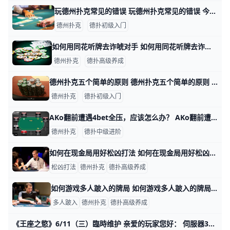
玩德州扑克常见的错误 玩德州扑克常见的错误 今天我们一起来看看玩德扑容易犯的四个问题，这四个问题分别是：总觉得别人在诈唬、太依赖直觉、拿到压制牌却不够激进和诈唬不足
德州扑克
德扑初级入门
如何用同花听牌去诈唬对手 如何用同花听牌去诈唬对手 首先要明确，不是所有的同花听牌都是一样的。在不同的同花听牌局面需要不同的策略。接下来将分析三个Hero拿着同花听牌的
德州扑克
德扑高级养成
德州扑克五个简单的原则 德州扑克五个简单的原则 如果你在牌局中碰到难题，不妨一试 大家是否经常碰到这样的情况，在一个大底池里，轮到你说话时，面对强大的压力——计时器在读
德州扑克
德扑初级入门
AKo翻前遭遇4bet全压，应该怎么办？ AKo翻前遭遇4bet全压，应该怎么办？牌局背景及过程 这手牌来自一个盲注5/10美元的无限德州扑克现金局。桌上玩家筹码量如图。翻前， UTG+
德州扑克
德扑中级进阶
如何在现金局用好松凶打法 如何在现金局用好松凶打法 在我的教学生涯中，学员们问得最多的一个问题是——你如何在游戏中采用松凶打法？最近几周，我又从几个读者那儿听到这个问题
松凶打法
德州扑克
德扑高级养成
如何游戏多人跛入的牌局 如何游戏多人跛入的牌局 我们应该都打过这种牌局——每一手牌的翻前都有很多跛入玩家（limper），翻后有许多人竞争底池。这种动态在网络扑克微注
多人跛入
德州扑克
德扑高级养成
《王座之慾》6/11（三）臨時维护 亲爱的玩家您好： 伺服器35 于2025年6月11日（三）18:00 -19:00 进行维护， 实际维护内容还请以游戏内显示为主。 ☆ 敬请各位于维护开始之前登出游