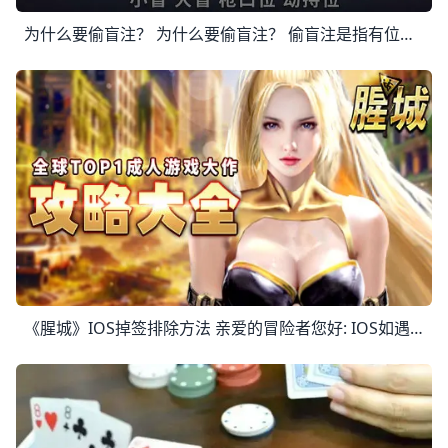
为什么要偷盲注？ 为什么要偷盲注？ 偷盲注是指有位置优势的玩家在翻牌前通过加注迫使其他玩家弃牌，从而获得盲注筹码的行为。 可能很多德州扑克新手玩家不理解，盲注金额
《腥城》iOS掉签排除方法 亲爱的冒险者您好: IOS如遇到无法启动APP状况，再请依照下面步骤排除 1.请至平台官网重新下载 2.下载完成请至设置->通用->V