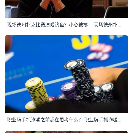
现场德州扑克比赛演戏钓鱼？小心被揍！ 现场德州扑克比赛演戏钓鱼？小心被揍！ 在牌桌上通过夸张的演技来骗对手入坑，从扑克出现以来就有了，有些做法还非常过分，今天我们就来盘点下扑克史上
职业牌手抓诈唬之前都在思考什么？ 职业牌手抓诈唬之前都在思考什么？ 手握一手边缘牌被对手攻击，是德扑游戏过程中最令人难受的事情之一。但这是每一名牌手都会面临的困境，电视上的“H