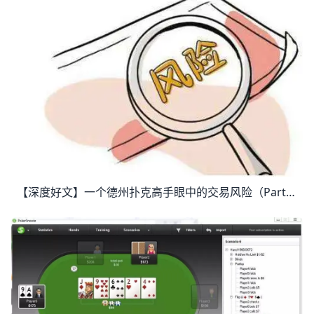
【深度好文】一个德州扑克高手眼中的交易风险（part4） 【深度好文】一个德州扑克高手眼中的交易风险（part1）：https://www.moshike.com/a/263.html 二、为什么要对