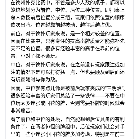
在德州扑克比赛中，不管是多少人数的桌子，都可以
笼统地划分为前位、中位、后位三种位置。即把桌上
总人数按前后位置分成三组，玩家们依照位置的顺序
依次出牌。位置越靠前越被动，越往后越占优。
前位，对于德扑玩家来说，是一个相对较差的位置。
因而在比赛中，只有专注的提高岀牌质量才能弥补先
天不足的位置。很多有经验丰富的高手在靠前的位
置，小对子都不会玩。
中位，对于德扑玩家来说，在之前没有玩家跟注或加
注的情况下是可以打得猛一点，但也要顾及到后面还
有玩家随时与你为敌。
因而，中位就有点儿像是被前后玩家夹成的“三明治”。
很多经验丰富的玩家们总结了一条铁律——不要在中
位玩太多连张或同花的牌，否则需要补牌的时候就会
非常痛苦。
看了前位和中位的处境，自然能想到后位具备的有利
条件了。在两者徘徊的牌组中，后位玩家们就会对手
里的一些小连张小同花的牌多加考虑，特别是在前三