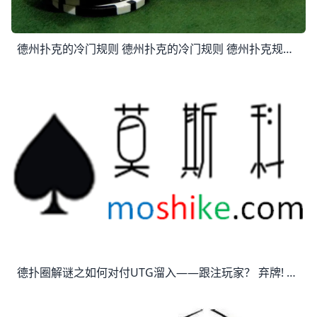
德州扑克的冷门规则 德州扑克的冷门规则 德州扑克规则会涵盖非常宽范围的罕见情况，其中有些甚至连经验丰富的扑克玩家都可能没有遇到过或压根没留意过。 下面是各种不同的德
德扑圈解谜之如何对付UTG溜入——跟注玩家？ 弃牌! 虽然他是个很差的玩家,经常用很宽的德扑心理素质范围溜入,但是我们基本可以肯定他在UTG溜入的时候牌型会是所有范围的顶端，而且他知道位置