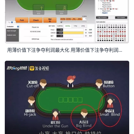
用薄价值下注争夺利润最大化 用薄价值下注争夺利润最大化 你在牌桌上的终极目标是赚到尽可能多的钱。即使你只是为了消遣，将自己定位为一名休闲玩家，你仍然应该尽可能多的赢钱。你