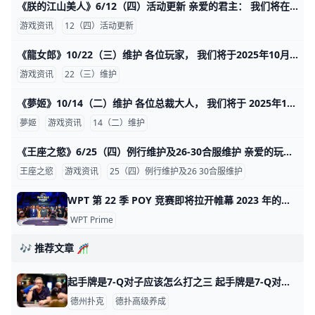
《朕的江山美人》6/12（四）活动更新 亲爱的君主： 我们将在 6/12 更新游戏内礼包，详细内容资讯如下： 活动时间：UTC 2025/6/12 00:00 ~ 2025/6/15 23:59 促销礼包： 1.号令天下 2.白虎特惠礼包 3.灵狐特惠礼包 4.
游戏资讯
12（四）活动更新
《龍女郎》10/22（三）维护 各位玩家， 我们将于2025年10月22日(三) 10:00 GMT+8 进行维护更新， 预计于16:00 GMT+8完成维护过程，请耐心等候。 期间玩家将无法登入及进行
游戏资讯
22（三）维护
《夢姬》10/14（二）维护 各位总裁大人， 我们将于 2025年10月14日(二) 10:00 (GMT+8) 进行维护更新， 预计于13:00 (GMT+8) 完成维护过程，请耐心等候。 期间玩家将无法登入及进行游戏
夢姬
游戏资讯
14（二）维护
《王座之慾》6/25（四）例行维护及26-30合服维护 亲爱的玩家您好： 伺服器于6月26日（周四）10:00进行例行性维护，并进行26~30服合服作业， 预计维护时间约2个小时，实际维护内容还请以游
王座之慾
游戏资讯
25（四）例行维护及26 30合服维护
WPT 第 22 季 POY 竞赛即将拉开帷幕 2023 年的这个时候，Bin Weng似乎已经牢牢把握了 WPT 第 21 季年度最佳玩家的称号，因为他已经连续两次闯入 WPT 主巡回赛决赛桌，并在 WPT 塞米诺尔硬石扑克对
WPT Prime
🎶 推荐文章 🎢
起手牌是7-Q对子应该怎么打之三 起手牌是7-Q对子应该怎么打之三 起手牌是7-Q对子应该怎么打之一：https://www.moshike.com/a/581.html 4 翻牌
德州扑克
德扑高级养成