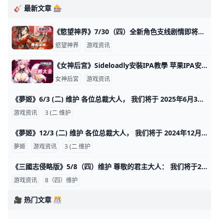
🎸 最新文章 🎰
《慾望神界》7/30（四）全新角色支线剧情即将上线 各位仙尊大人： 本周全新角色个人支线剧情正式开启，探寻家人藏于心底的过往羁绊，解锁专属浪漫篇章 一、新增内容 ▶ 【小乔】专属个人支线剧情 ▶ 【李师师
慾望神界
游戏资讯
30（四）全新角色支线剧情即将上线
《女神后宮》Sideloadly安裝IPA教學 苹果IPA安裝流程 安装前准备工作：* 建议使用WIN10 以上安装* 安装苹果 iTunes 下载位置 (MAC版无须安装)* 下载对应版本 Sideloadly 。 *【女神后宮】IPA
女神后宮
游戏资讯
《女神后宮》Sideloadly安裝IPA教學
《夢姬》6/3 (二) 维护 各位总裁大人， 我们将于 2025年6月3日(二) 10:00 (GMT+8) 进行维护更新， 预计于13:00 (GMT+8) 完成维护过程，请耐心等候。 期间玩家将无法登入及进行游戏。 为
游戏资讯
3 (二 维护
《夢姬》12/3 (二) 维护 各位总裁大人， 我们将于 2024年12月03日(二) 10:00 (GMT+8) 进行维护更新， 预计于12:00 (GMT+8) 完成维护过程， 请耐心等候。期间玩家将无法登入及进行游戏
夢姬
游戏资讯
3 (二 维护
《三國志侵略版》5/8（四）维护 尊敬的君主大人： 我们将于2025/05/08 (四) 10:00-11:30 服务器将会停机维护， 维护前请记得领取奖励，并且提早下线，感谢您的支持。 更新内容将于次日0
游戏资讯
8（四）维护
🎥 热门文章 🎊