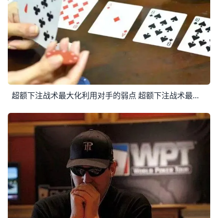
超额下注战术最大化利用对手的弱点 超额下注战术最大化利用对手的弱点 “超额下注(Overbetting)”战术经常会被德州扑克网站里的玩家所提到。据了解，Prahlad Frie