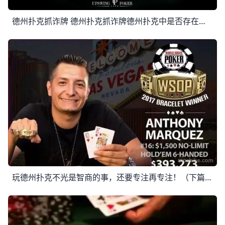
德州扑克抓诈牌 德州扑克抓诈牌德州扑克中是否存在比抓诈唬更惬意的事情？我认为没有。 我确信你希望尽可能体验这种感觉，因此接下来你将看到的三手牌将帮助你找出更多
玩德州扑克不光是智商的事，还要专注再专注！（下篇） 玩德州扑克不光是智商的事，还要专注再专注！（上篇）：https://www.moshike.com/a/320.html 博弈策略 掌握一定的博