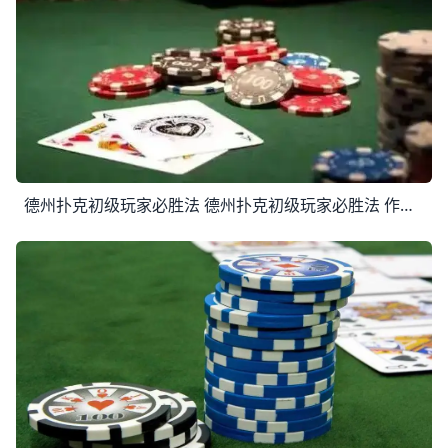
德州扑克初级玩家必胜法 德州扑克初级玩家必胜法 作为初级玩家，确保不输，并尽可能多的接触各种不同的牌局，逐步积经验。 德州扑克世界级大师Phil Hellmuth 有一套初学者入门的必胜