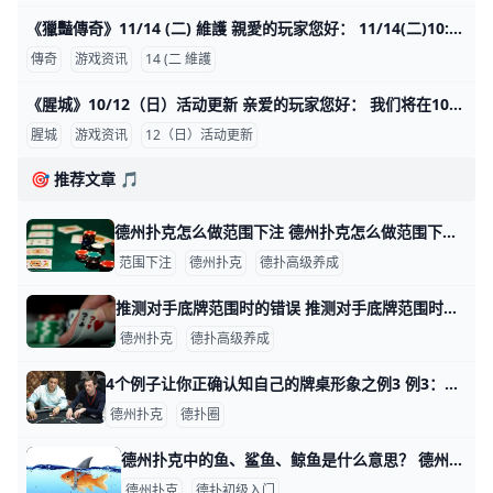
《獵豔傳奇》11/14 (二) 維護 親愛的玩家您好： 11/14(二)10:00-11:00將進行停服維護，維護前請領取好已完成的獎勵，提前做好離線準備 避免角色異常或資料遺失，造
傳奇
游戏资讯
14 (二 維護
《腥城》10/12（日）活动更新 亲爱的玩家您好： 我们将在10/12更新游戏内礼包，详细内容资讯如下： 开始时间 2025/10/12 00:00 结束时间 2025/10/15 23:59 【促销礼包】 1.英雄无敌 2.限时提供 3.英雄觉醒
腥城
游戏资讯
12（日）活动更新
🎯 推荐文章 🎵
德州扑克怎么做范围下注 德州扑克怎么做范围下注作为翻前进攻者，一种自然的后续行动就是在翻牌圈持续下注。持续下注是我们在扑克大繁荣时期学到的第一种扑克策略。我们被告知
范围下注
德州扑克
德扑高级养成
推测对手底牌范围时的错误 推测对手底牌范围时的错误 顶级职业牌手擅长于把对手的底牌推测到一个范围。这种千锤百炼的实战技能也促使他们做出更有利可图的决策。 与之相比，那些不
德州扑克
德扑高级养成
4个例子让你正确认知自己的牌桌形象之例3 例3：现在是在一个大型比赛的相对初期。你有23000。同桌的筹码在5000至28000之间。BB有19000。盲注300/600，底注25，
德州扑克
德扑圈
德州扑克中的鱼、鲨鱼、鲸鱼是什么意思？ 德州扑克中的鱼、鲨鱼、鲸鱼是什么意思？ 喜欢玩德州扑克的朋友可能会经常看到“鱼”“鲨鱼”这样的词出现，偶尔可能还会看到“鲸鱼”，但是却又不知道
德州扑克
德扑初级入门