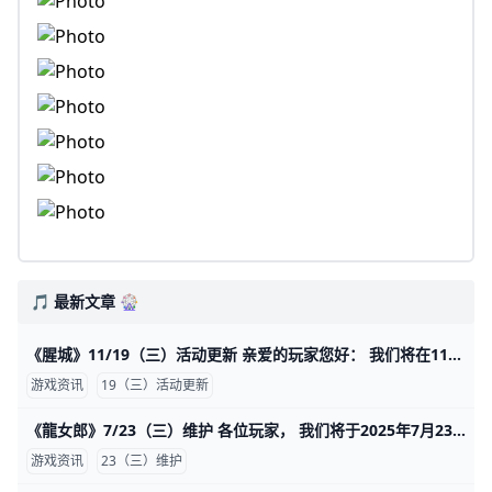
🎵 最新文章 🎡
《腥城》11/19（三）活动更新 亲爱的玩家您好： 我们将在11/19更新游戏内礼包，详细内容资讯如下： 开始时间：2025/11/19 00:00 结束时间：2025/11/30 23:59 【活动介
游戏资讯
19（三）活动更新
《龍女郎》7/23（三）维护 各位玩家， 我们将于2025年7月23日(三) 10:00 GMT+8 进行维护更新， 预计于12:00 GMT+8完成维护过程，请耐心等候。 期间玩家将无法登入及进行游
游戏资讯
23（三）维护