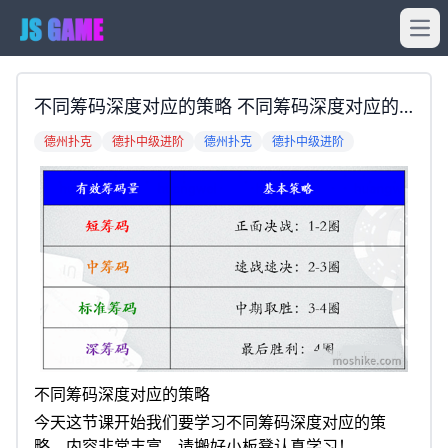
Ope
不同筹码深度对应的策略 不同筹码深度对应的
策略 今天这节课开始我们要学习不同筹码深度
德州扑克
德扑中级进阶
德州扑克
德扑中级进阶
对应的策略，内容非常丰富，请搬好小板凳认真
学习！ 筹码单位：大盲注（BB）是德州扑克
不同筹码深度对应的策略
今天这节课开始我们要学习不同筹码深度对应的策
略，内容非常丰富，请搬好小板凳认真学习！