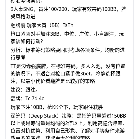
标准筹码案例：
9人桌SNG，盲注100/200，玩家有效筹码100BB，牌
桌风格激进
翻牌前 玩家大盲（BB）TsTh
枪口紧凶对手加注3BB，中位、庄位、小盲跟注，玩
家该如何行动？
分析：标准筹码策略要同时考虑各项条件，均衡的进
行思考
TT是边缘强底牌，在标准筹码，多人入池，没有位置
的情况下，不适合对枪口紧手做3bet，冷静选择跟
注，以最小代价看翻牌是比较好的策略
建议：跟注。
翻牌：Tc 7d 4c
玩家下注10BB，枪KK全下，玩家跟注获胜
深筹码（Deep Stack）策略：是指筹码量超过150BB
以上或是筹码量是均码的2倍以上，利用高隐含赔率、
位置对抗优势、利用自己形象、了解对手等条件来游
戏更多的底牌，获取更大盈利的策略