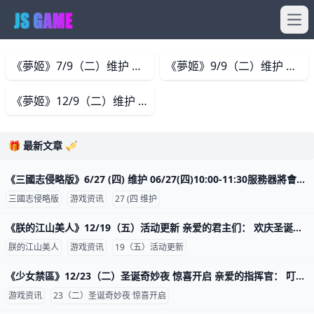
Ope
《夢姬》7/9（二）维护 各位总裁大人， 我们在 2025年7月9日(三) 14:30 (GMT+8) 进行了紧急维护更新。 以下是紧急维护中更新的项目： 灾厄屠猎 由于伺服器出现异常问题，令伤害计算出
《夢姬》9/9（二）维护 各位总裁大人， 我们将于 2025年9月9日(周二) 10:00 (GMT+8) 进行维护更新， 预计于 14:00 (GMT+8) 完成维护，期间玩家将无法登录及进行游戏。为避免不必要的损失，请在
《夢姬》12/9（二）维护 各位总裁大人， 我们将于 2025年12月9日(二) 10:00 (GMT+8) 进行维护更新 预计于18:00 (GMT+8) 完成维护过程，请耐心等候。 期间玩家将无法登入及进行游戏。 为
🎁 最新文章 🎺
《三國志侵略版》6/27 (四) 维护 06/27(四)10:00-11:30服務器將會停機維護， 維護前請記得領取獎勵，並且提早下線，感謝您的支持。 ★SP蓋聶卡池限時返場 ★神威將軍
三國志侵略版
游戏资讯
27 (四 维护
《朕的江山美人》12/19（五）活动更新 亲爱的君主们： 欢庆圣诞，全服狂欢！完成指定条件即可获得限定礼盒、稀有道具，还能兑换圣诞专属奖励！ 开始时间 UTC 2025/12/19 00:00 结束时间 UTC 2025/12/31 23:59 【活动介绍】 1.
朕的江山美人
游戏资讯
19（五）活动更新
《少女禁區》12/23（二）圣诞奇妙夜 惊喜开启 亲爱的指挥官： 叮叮叮的圣诞铃铛再度响起，奇妙乐园的夜晚被烟花装点得格外缤纷绚丽。 旋转木马、过山车、摩天轮在缓缓转动，圣诞奇妙夜已经开始！ 活动
游戏资讯
23（二）圣诞奇妙夜 惊喜开启