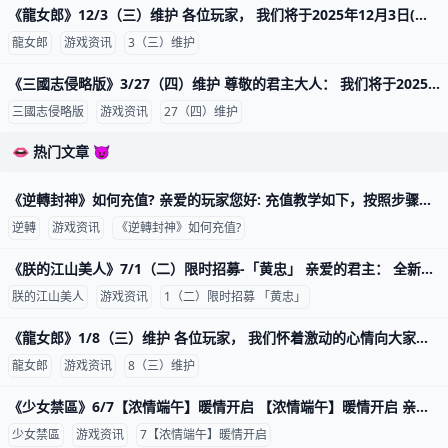
《龍女郎》12/3（三）维护 各位玩家， 我们将于2025年12月3日(三) 10:00 GMT+8 进行维护更新， 预计于12:00 GMT+8完成维护过程，请耐心等候。 期间玩家将无法登入及进行游
龍女郎
游戏资讯
3（三）维护
《三國志侵略版》3/27（四）维护 尊敬的君主大人： 我们将于2025/03/27(四)10:00-11:30服务器将会停机维护， 维护前请记得领取奖励，并且提早下线，感谢您的支持
三國志侵略版
游戏资讯
27（四）维护
👄 热门文章 😈
《逆轉封神》如何充值? 亲爱的玩家您好: 充值教学如下，按照步骤即可获取您想要的宝物一、游戏内充值1.举例，游戏内选择充值2.选择使用平台币充值，如平台币余额为0，可
逆轉
游戏资讯
《逆轉封神》如何充值?
《朕的江山美人》7/1（二）限时招募-「黄忠」 亲爱的君主： 全新武将【黄忠】重磅上线！ 这位老当益壮、百战不殆的五虎上将，即将在战场上大展神威！ 限时累储活动同步开启！ 储值达指定门槛，即可额外
朕的江山美人
游戏资讯
1（二）限时招募 「黄忠」
《龍女郎》1/8（三）维护 各位玩家， 我们怀着激动的心情向大家宣布：我们的游戏已成功突破一百万下载！ 这一成就离不开你们的支持与热爱，感谢你们的一路相伴。 我们将于2025
龍女郎
游戏资讯
8（三）维护
《少女禁區》6/7【浓情端午】暖情开启 【浓情端午】暖情开启 亲爱的指挥官： 一叶粽香，一岁端阳。我们为各位指挥官准备了独具特色的节日活动， 即使深处危机四伏的废土世界，也要一起享受这难
少女禁區
游戏资讯
7【浓情端午】暖情开启