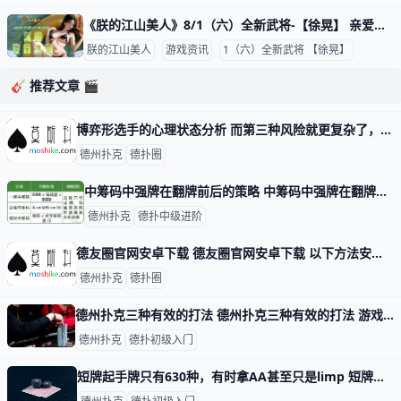
《朕的江山美人》8/1（六）全新武将-【徐晃】 亲爱的君主们： 酷暑难耐，谁能来替我解围？全新金将「徐晃」换上一身清凉化身夏日波浪，邀请君主一同解開夏日的極致誘惑！ 开始时间 UTC 2026/8/1 0:00 结束时间 UTC 2026/8/15
朕的江山美人
游戏资讯
1（六）全新武将 【徐晃】
🎸 推荐文章 🎬
博弈形选手的心理状态分析 而第三种风险就更复杂了，因为那是博弈型的风险。博弈型的风险是你的对手盘，针对你或大众的交易模式或行为模式，而专门设计出来，使大众的系统无效化
德州扑克
德扑圈
中筹码中强牌在翻牌前后的策略 中筹码中强牌在翻牌前后的策略 中筹码是指玩家参与德州扑克游戏的时候，筹码量只剩下标准买入的一半左右，这时候玩家如何做出合适的游戏策略？本期攻略
德州扑克
德扑中级进阶
德友圈官网安卓下载 德友圈官网安卓下载 以下方法安卓手机也同样适用，并不是只适合苹果手机！ 安装方法以下： 免费下载扑克小助手后，拖拽到雷电模拟器对话框安裝。并永久性
德州扑克
德扑圈
德州扑克三种有效的打法 德州扑克三种有效的打法 游戏德州扑克时的打法因人而异千变万化，今天我们给大家介绍三种最简单有效的打法，这三种打法不需要费太多脑筋，简单直接，适
德州扑克
德扑初级入门
短牌起手牌只有630种，有时拿AA甚至只是limp 短牌起手牌只有630种，有时拿AA甚至只是limp 短牌也叫6+扑克，因为2-3-4-5这些小牌被抽掉，所以大家很容易中牌，容易中牌导致入局范