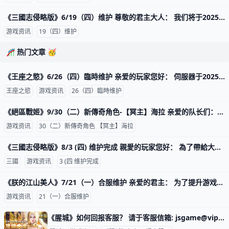
《三國志侵略版》6/19（四）维护 尊敬的君主大人： 我们将于2025/06/19 (四) 10:00-11:30 服务器将会停机维护， 维护前请记得领取奖励，并且提早下线，感谢您的支持。 更新内容将于次日0
游戏资讯
19（四）维护
🎢 热门文章 🥳
《王座之慾》6/26（四）臨時维护 亲爱的玩家您好： 伺服器于2025年6月26日（四）17:30 -18:20 进行维护， 预计维护时间约1个小时， 实际维护内容还请以游戏内显示为主。 ☆ 敬请各位
王座之慾
游戏资讯
26（四）臨時维护
《絕區戰姬》9/30（二）新傳奇角色-【冥主】海拉 亲爱的队长们： 感谢大家一直以来对《絕區戰姬》的支持！ 我们将于2025年9月30日进行游戏更新与维护，以带来更好的游戏体验。 以下为本公告详情：
游戏资讯
30（二）新傳奇角色 【冥主】海拉
《三國志侵略版》8/3 (四) 维护完成 親愛的玩家您好： 為了帶給大家更優質的遊戲體驗，伺服器將於8/3(四)1400~15:30進行例行性停服維護， 還請維護前領取好獎勵並提早下線準
三國
游戏资讯
3 (四 维护完成
《朕的江山美人》7/21（一）合服维护 亲爱的君主： 为了提升游戏的互动性与玩家体验，我们决定进行伺服器合并， 让大家有更多机会与其他伺服器的玩家互动，促进更多的游戏讨论和社群交流。 我
游戏资讯
21（一）合服维护
《腥城》如何回报客服？ 请于客服信箱:
jsgame@vip.163.com