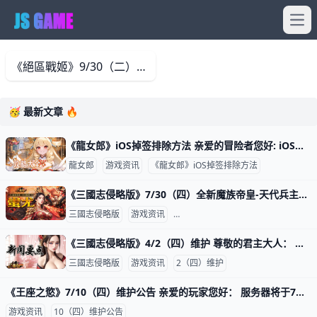
Ope
《絕區戰姬》9/30（二）新傳奇角色-【冥主】海拉 亲爱的队长们： 感谢大家一直以来对《絕區戰姬》的支持！ 我们将于2025年9月30日进行游戏更新与维护，以带来更好的游戏体验。 以下为本公告详情：
🥳 最新文章 🔥
《龍女郎》iOS掉签排除方法 亲爱的冒险者您好: iOS如遇到无法启动APP状况，再请依照下面步骤排除 1.请至平台官网重新下载 2.下载完成请至设置->通用->V
龍女郎
游戏资讯
《龍女郎》iOS掉签排除方法
《三國志侵略版》7/30（四）全新魔族帝皇-天代兵主蚩尤 尊敬的君主大人： 我们将于2026/7/30 (四)10:00-11:30服务器将会停机维护， 维护前请记得领取奖励，并且提早下线，感谢您的支持。
三國志侵略版
游戏资讯
30（四）全新魔族帝皇 天代兵主[蚩尤
《三國志侵略版》4/2（四）维护 尊敬的君主大人： 我们将于2026/4/2(四)10:00-11:30服务器将会停机维护，维护前请记得领取奖励，并且提早下线，感谢您的支持。 次
三國志侵略版
游戏资讯
2（四）维护
《王座之慾》7/10（四）维护公告 亲爱的玩家您好： 服务器将于7月10日（周四）10:00进行例行性维护， 预计维护时间约2小时，实际维护内容请以游戏内显示为准。 ＊今日维护延長2
游戏资讯
10（四）维护公告