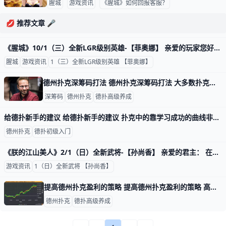
腥城
游戏资讯
《腥城》如何回报客服？
💋 推荐文章 🎤
《腥城》10/1（三）全新LGR级别英雄-【菲奥娜】 亲爱的玩家您好： 全新英雄【菲奥娜】正式降临《腥城》! 开始时间 2025/10/01 00:00 结束时间 2025/10/15 23:59 新内容 1.更新LGR级别英雄-【菲奥娜】。 2.更新LGR英雄-【
腥城
游戏资讯
1（三）全新LGR级别英雄 【菲奥娜】
德州扑克深筹码打法 德州扑克深筹码打法 大多数扑克锦标赛和小注额常规局通常筹码量相对盲注级别比较浅。这意味着它们的打法往往快速而激烈，决策制定相对简单。深筹码牌局
深筹码
德州扑克
德扑高级养成
给德扑新手的建议 给德扑新手的建议 扑克中的靠学习成功的曲线非常陡峭。起初，一点儿信息就可能让你进步很多，但是随着你水平的提高，你学到的新信息可能就不会对你的游
德州扑克
德扑初级入门
《朕的江山美人》2/1（日）全新武将-【孙尚香】 亲爱的君主： 在这个特别的日子里，与「全新武将-孙尚香」一同回到三国时代，参与浪漫的情人节活动。 开始时间：2025/2/1 0:00 结束时间：2025
游戏资讯
1（日）全新武将 【孙尚香】
提高德州扑克盈利的策略 提高德州扑克盈利的策略 高注额职业牌手Fried “mynameiskarl”Meulders最近为UpswingPoker培训网站分析了他近期
德州扑克
德扑高级养成