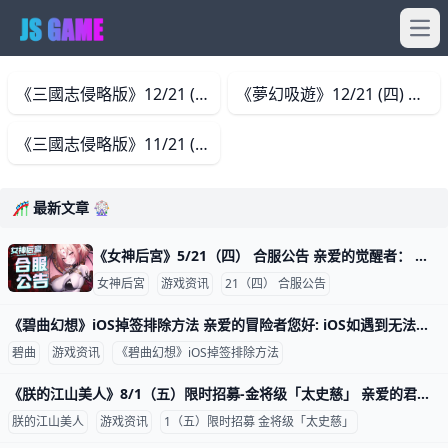
Ope
《三國志侵略版》12/21 (四) 维护 親愛的玩家您好： 12/21(四)10:00-11:30 服務器將會停機維護，維護前請記得領取獎勵，並且提早下線，感謝您的支持。 【聖誕活動】 暖冬
《夢幻吸遊》12/21 (四) 维护 親愛的玩家您好： 12/21(四)10:00-11:00 服務器將會停機維護，維護前請記得領取獎勵，並且提早下線，感謝您的支持。
《三國志侵略版》11/21 (四) 维护 11/21(四)10:00-11:30服务器将会停机维护， 维护前请记得领取奖励，并且提早下线，感谢您的支持。 ★SP-剑圣盖聂卡池 ★阎浮秘藏卡
🎢 最新文章 🎡
《女神后宮》5/21（四） 合服公告 亲爱的觉醒者： 为了提供更好的游戏体验并活跃游戏气氛， 让觉醒者们结识更多游戏伙伴、体验更多挑战，我们将对部分服务器进行合服停服维护。 【合服通知
女神后宮
游戏资讯
21（四） 合服公告
《碧曲幻想》iOS掉签排除方法 亲爱的冒险者您好: iOS如遇到无法启动APP状况，再请依照下面步骤排除 1.请至平台官网重新下载 2.下载完成请至设置->通用->V
碧曲
游戏资讯
《碧曲幻想》iOS掉签排除方法
《朕的江山美人》8/1（五）限时招募-金将级「太史慈」 亲爱的君主： 盛夏热浪席卷江山，全新武将踏浪而来！限定活动【盛夏狂潮】正式启动， 更有金将级武将「太史慈」携专属皮肤震撼登场， 冰原雪狼王城皮肤、
朕的江山美人
游戏资讯
1（五）限时招募 金将级「太史慈」