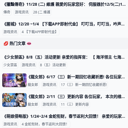
《獵豔傳奇》11/28 (二) 維護 親愛的玩家您好： 伺服器於12/5(二)10:00-11:00進行例行性停服維護與合服維護 請提早下線並領取好已完成的獎勵，避免出現異常或角色遺
傳奇
游戏资讯
28 (二 維護
《腥城》12/20 ~1/4 【下载APP即射代金】 叮叮当，叮叮当，吟声多响亮~ 2026跨年啪！ 下载APP即射代金 它(代金)给我带来幸福，大家迎新年喜洋洋~ 早早加入平台玩家也有福啰！只要满足条
游戏资讯
4 【下载APP即射代金】
💋 热门文章 👄
《少女禁區》8/8（五）活动更新 亲爱的指挥官： 【 海洋领主 七海争霸】 开始时间 2025/8/08 00:00 结束时间 2025/8/14 23:59 1.限定卡池 >>海洋领主-亚特兰娜 2.祈愿 >>雅典娜-梦幻
少女禁區
游戏资讯
8（五）活动更新
《龍女郎》6/17（三）新一期回忆收藏祈愿! 各位玩家， 我们将于2026年6月17日(三) 10:00 GMT+8 进行维护更新， 预计于12:00 GMT+8完成维护过程，请耐心等候。期间玩家将无法登入及进行游
龍女郎
游戏资讯
17（三）新一期回忆收藏祈愿!
《龍女郎》2/11（三）更新内容 各位玩家， 本次的维护更新内容如下： 特选祈愿 特选角色祈愿，140抽必得拣选的心爱角色！ 洁西卡(暗．辅助)，艾莉亚 & 安雅(光．坦克)，罗斯(水．
龍女郎
游戏资讯
11（三）更新内容
《萌娘侵略版》1/24~2/4 金蛇衔财，春节返利大回馈！ 亲爱的玩家您好： 春节即将到来，正所谓金蛇衔财，福如其来， 在此大放送回馈！让您有蛇有得，富贵临门！也预祝新年快乐~ 活动期间内，于游戏内运用所有
游戏资讯
4 金蛇衔财，春节返利大回馈！