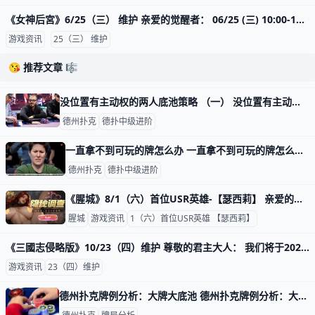
《女神后宮》6/25（三） 维护 亲爱的觉醒者： 06/25 (三) 10:00-11:30 服务器将会停机维护， 维护前请记得领取奖励，并且提早下线。 更新內容將於次日00:00開放 ★极速闪灵卡池 ★神赐之礼 ★幸运
游戏资讯
25（三） 维护
😘 推荐文章 🎼
没位置有主动权的两人底池策略 （一） 没位置有主动权的两人底池策略 （一） 不利位置的两人底池策略,是与有利位置稍有不同的。由于你没有位置,激进的对手可以通过跟注或者加注你持续下注的
德州扑克
德扑中级进阶
一直拿不到可玩的牌怎么办 一直拿不到可玩的牌怎么办 前段时间跟朋友打了一场锦标赛，简直给我留下不可磨灭的阴影。从一开始，我就一直拿不到牌，眼睁睁看着其他人AAKK玩得很
德州扑克
德扑中级进阶
《腥城》8/1（六）首位USR英雄-【瑟西莉】 亲爱的玩家您好： 全新英雄【瑟西莉】正式降临《腥城》! 开始时间 2026/8/1 0:00 结束时间 2026/8/15 23:59 新内容 1.更新首位 USR 英雄——【瑟西莉】 2.更新 USR 英雄——【瑟西莉
腥城
游戏资讯
1（六）首位USR英雄 【瑟西莉】
《三國志侵略版》10/23（四）维护 尊敬的君主大人： 我们将于2025/10/23 (四)10:00-11:30服务器将会停机维护， 维护前请记得领取奖励，并且提早下线，感谢您的支持
游戏资讯
23（四）维护
德州扑克牌例分析：大牌大底池 德州扑克牌例分析：大牌大底池 牌例： 你在MP位置，手牌8h8c，open raise到5BB，BTN跟注，大盲跟注，其他人弃牌。 BTN是个被动的