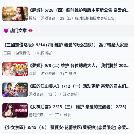
《腥城》5/28（四）临时维护和版本更新公告 亲爱的玩家您好： 我们将在5/28 11：30对服务器进行短暂维护，同步会更新安装包3.3.39。本次更新为非强更版本，旧版本仍可正常游玩。 ※小
腥城
游戏资讯
28（四）临时维护和版本更新公告
😈 热门文章 👄
《三國志侵略版》9/14 (四) 维护 親愛的玩家您好： 為了帶給大家更優質的遊戲體驗，伺服器將於9/14(四)10:00-11:30進行例行性停服維護，還請維護前領取好獎勵並提早下
三國
游戏资讯
14 (四 维护
《夢姬》9/3 (二) 维护 各位總裁大人， 我們將於 2024年9月3日(二) 10:00 (GMT+8) 進行維護更新， 預計於12:00 (GMT+8) 完成維護過程，請耐心等候。 期間玩家將無法登入及進行遊戲。為
夢姬
游戏资讯
3 (二 维护
《朕的江山美人》1/12（一）活动更新 亲爱的君主们： 乱世将至，派对与挑战一同展开！多重活动与专属好康等你体验。 开始时间 UTC 2026/01/12 0:00 结束时间 UTC 2026/01/15 23:59 【促销礼包】 1.号令天下 2.神秘礼物 3.
游戏资讯
12（一）活动更新
《女神后宮》2/25（三） 维护 亲爱的觉醒者： 2/25(三) 本週维护暂停。 更新内容将于次日00:00开放，感谢您的支持。 ★炽焰天穹 ★幸运扭蛋 ★扭蛋商城 ★烈焰之羽 ★积天好礼 ★
游戏资讯
25（三） 维护
《少女禁區》8/15（五） 薇薇安-花蕾禁区(看板娘)(恋爱限定) 亲爱的指挥官： 绚烂夏日，岁月如彩！闪亮开启主题场景活动。 【绚烂新愿】活动时间：8月15日 - 8月26日 -——&mdas