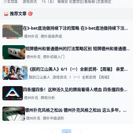
少女禁區
游戏资讯
15（五） 薇薇安 花蕾禁区(看板娘 (恋爱限定
🥁 推荐文章 🎯
在3-bet底池做持续下注的策略 在3-bet底池做持续下注的策略 上文所述，增加你赢率的一种快速方式是改进你在3-bet底池的持续下注策略。 上次你学习了在两种不同类型的翻牌面
德州扑克
德扑高级养成
短牌德州和普通德州的打法策略区别 短牌德州和普通德州的打法策略区别 自从几年前初登扑克舞台起，短牌德州已经在扑克圈迅速成长。 最近两年短牌德州已经成为高注额扑克的一个主要项目，不
德州扑克
德扑初级入门
《朕的江山美人》6/1（一）全新武将-【周瑜】 亲爱的君主们： 本次年中盛典的绝对主角，非新武将【周瑜】莫属！ 活动期间，君主不仅能将这位顶级谋臣招入麾下，还能参与多重专属促销与强化活动，快速
朕的江山美人
游戏资讯
1（一）全新武将 【周瑜】
四条撞四条！这种活久见的牌局看得人喷血 四条撞四条！这种活久见的牌局看得人喷血 1 人物介绍 Andrew Robl：1986年生，美国著名职业扑克牌手，锦标赛收入超过$400w,2013 Aussie Million $10
德州扑克
牌局分析
德州扑克风格之松凶 德州扑克风格之松凶 这么多年，大家总是反复问我这样一个问题：你如何对付松凶的牌手？最近又有读者问了，所以我决定把松凶的话题写一写。 怕有人不知道
德州扑克
德扑中级进阶