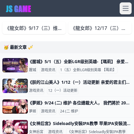
Ope
《龍女郎》9/17（三）维护 各位玩家， 我们将于2025年9月17日(三) 10:00 GMT+8 进行维护更新， 预计于16:00 GMT+8完成维护过程，请耐心等候。 期间玩家将无法登入及进行游
《龍女郎》12/17（三）维护 各位玩家， 我们将于2025年12月17日(三) 10:00 GMT+8 进行维护更新， 预计于12:00 GMT+8完成维护过程，请耐心等候。 期间玩家将无法登入及进行
🥳 最新文章 🎺
《腥城》5/1（五）全新LGR级别英雄-【瑪莉】 亲爱的玩家您好： 全新英雄【玛莉】正式降临《腥城》! 开始时间 2026/5/01 00:00 结束时间 2026/5/15 23:59 新内容 1.更新LGR英雄-【玛莉】 2.更新LGR英雄-【玛莉】限定
腥城
游戏资讯
1（五）全新LGR级别英雄 【瑪莉】
《朕的江山美人》1/12（一）活动更新 亲爱的君主们： 乱世将至，派对与挑战一同展开！多重活动与专属好康等你体验。 开始时间 UTC 2026/01/12 0:00 结束时间 UTC 2026/01/15 23:59 【促销礼包】 1.号令天下 2.神秘礼物 3.
游戏资讯
12（一）活动更新
《夢姬》9/24 (二) 维护 各位總裁大人， 我們將於 2024年9月24日(二) 10:00 (GMT+8) 進行維護更新， 預計於12:00 (GMT+8) 完成維護過程，請耐心等候。期間玩家將無法登入及進行遊戲。
夢姬
游戏资讯
24 (二 维护
《女神后宮》Sideloadly安裝IPA教學 苹果IPA安裝流程 安装前准备工作：* 建议使用WIN10 以上安装* 安装苹果 iTunes 下载位置 (MAC版无须安装)* 下载对应版本 Sideloadly 。 *【女神后宮】IPA
女神后宮
游戏资讯
《女神后宮》Sideloadly安裝IPA教學